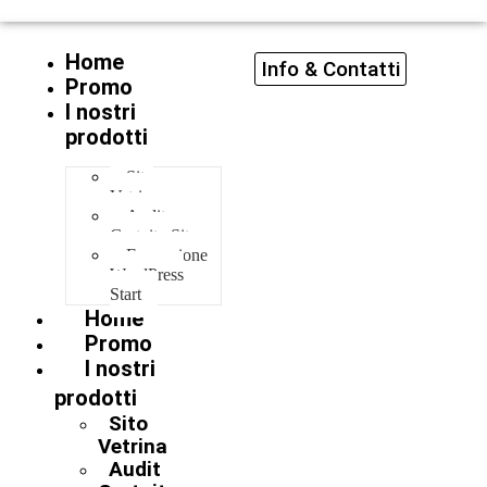
Home
Info & Contatti
Promo
I nostri
prodotti
Sito
Vetrina
Audit
Gratuito Sito
Formazione
WordPress
Start
Home
Promo
I nostri
prodotti
Sito
Vetrina
Audit