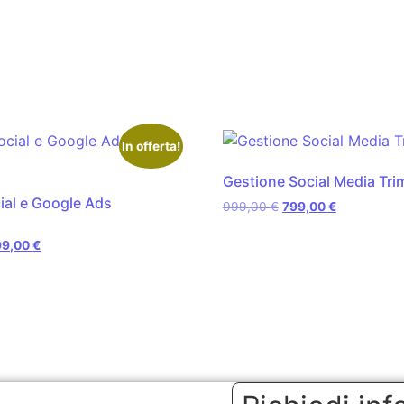
In offerta!
Gestione Social Media Tri
ial e Google Ads
999,00
€
799,00
€
99,00
€